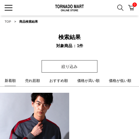
0
検索
カ
TORNADO MART ONLINE 
TOP
商品検索結果
検索結果
対象商品
1
件
絞り込み
新着順
売れ筋順
おすすめ順
価格が高い順
価格が低い順