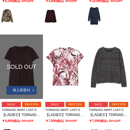
￥8,140
￥4,840
￥10,890
(税込)
50%OFF
(税込)
50%OFF
(税込)
50%OFF
SOLD OUT
再入荷受付
SALE
2BUY10%
SALE
2BUY10%
SALE
2BUY10%
TORNADO MART LADY’S
TORNADO MART LADY’S
TORNADO MART LADY’S
【LADIES'】TORNADO MART ∴フォイルプリーツ半袖カットソー? ?
【LADIES'】TORNADO MART∴MIXアニマルスキッパーブラウス
【LADIES'】TORNADO MART∴バイアスタッククルーネックニット
￥4,840
￥7,590
￥7,590
(税込)
50%OFF
(税込)
50%OFF
(税込)
50%OFF