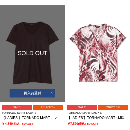
SOLD OUT
再入荷受付
SALE
2BUY10%
SALE
2BUY10%
TORNADO MART LADY’S
TORNADO MART LADY’S
【LADIES'】TORNADO MART ∴フォイルプリーツ半袖カットソー? ?
【LADIES'】TORNADO MART∴MIXアニマルスキッパーブラウス
￥4,840
￥7,590
(税込)
50%OFF
(税込)
50%OFF