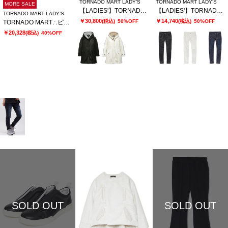
TORNADO MART LADY’S
TORNADO MART LADY’S
MORE SALE
【LADIES'】TORNADO MART∴T/Cスェードモッズコート
【LADIES'】TORNADO MART∴アクアモーションスキニーデニム
TORNADO MART LADY’S
￥30,800
￥14,740
(税込)
50%OFF
(税込)
50%OFF
TORNADO MART∴ピグメントコーティングスキニーデニム
￥20,328
(税込)
40%OFF
SOLD OUT
SOLD OUT