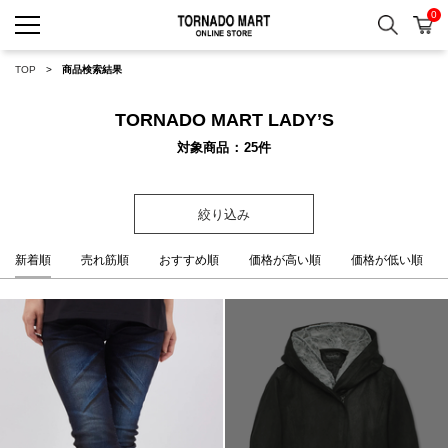
0
検索
カ
TORNADO MART ONLINE 
TOP
商品検索結果
TORNADO MART LADY’S
対象商品
25
件
絞り込み
新着順
売れ筋順
おすすめ順
価格が高い順
価格が低い順