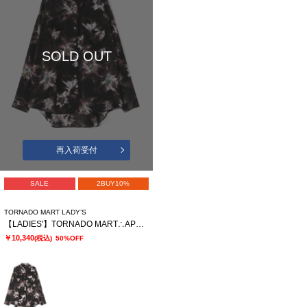
SOLD OUT
再入荷受付
SALE
2BUY10%
TORNADO MART LADY’S
【LADIES'】TORNADO MART∴APERTAプリントオーバーブラウス
￥10,340
(税込)
50%OFF