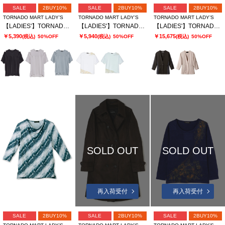
SALE
2BUY10%
SALE
2BUY10%
SALE
2BUY10%
TORNADO MART LADY’S
TORNADO MART LADY’S
TORNADO MART LADY’S
【LADIES'】TORNADO MART∴ブライトスムーススリットオーバーTシャツ
【LADIES'】TORNADO MART∴シアーマーブル切り替えオーバーTシャツ
【LADIES'】TORNADO MART∴切替ノーカラージャケット
￥5,390
￥5,940
￥15,675
(税込)
50%OFF
(税込)
50%OFF
(税込)
50%OFF
SOLD OUT
SOLD OUT
再入荷受付
再入荷受付
SALE
2BUY10%
SALE
2BUY10%
SALE
2BUY10%