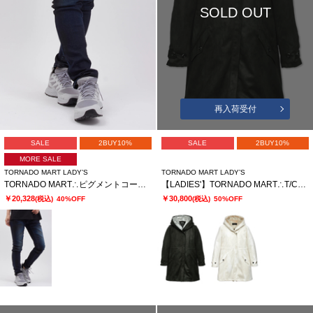
SOLD OUT
再入荷受付
SALE
2BUY10%
SALE
2BUY10%
MORE SALE
TORNADO MART LADY’S
TORNADO MART LADY’S
TORNADO MART∴ピグメントコーティングスキニーデニム
【LADIES'】TORNADO MART∴T/Cスェードモッズコート
￥20,328
￥30,800
(税込)
40%OFF
(税込)
50%OFF