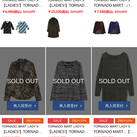
TORNADO MART LADY’S
TORNADO MART LADY’S
TORNADO MART LADY’S
【LADIES'】TORNADO MART∴ムラプリントドレープカットソー
【LADIES'】TORNADO MART ∴T/Cスエードトレンチコート? ?
TORNADO MART∴パッチワークリンクスプリントカットソー
￥6,490
￥23,100
￥7,040
(税込)
50%OFF
(税込)
50%OFF
(税込)
50%OFF
SOLD OUT
SOLD OUT
SOLD OUT
再入荷受付
再入荷受付
再入荷受付
SALE
2BUY10%
SALE
2BUY10%
SALE
2BUY10%
TORNADO MART LADY’S
TORNADO MART LADY’S
TORNADO MART LADY’S
【LADIES'】TORNADO MART∴小花ストレッチ プリントシャツ
【LADIES'】TORNADO MART∴バブリーパイルUネックプルオーバー
TORNADO MART∴【LADIES'】フェザーヤーンボートネックロングニット