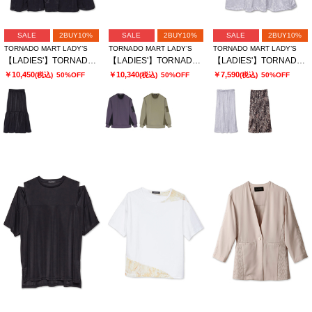
SALE
2BUY10%
SALE
2BUY10%
SALE
2BUY10%
TORNADO MART LADY’S
TORNADO MART LADY’S
TORNADO MART LADY’S
【LADIES'】TORNADO MART∴サテンティアードスカート
【LADIES'】TORNADO MART∴ダブルサテン切替プルオーバー
【LADIES'】TORNADO MART∴レオパードプリントイージースカート
￥10,450
￥10,340
￥7,590
(税込)
50%OFF
(税込)
50%OFF
(税込)
50%OFF