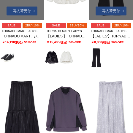
再入荷受付
再入荷受付
SALE
2BUY10%
SALE
2BUY10%
SALE
2BUY10%
TORNADO MART LADY’S
TORNADO MART LADY’S
TORNADO MART LADY’S
TORNADO MART∴ジオメトラバースリッポン
【LADIES'】TORNADO MART∴キルティングファー切替ブルゾン
【LADIES'】TORNADO MART∴トリコットリブイージーフレアパンツ
￥14,190
￥15,400
￥8,800
(税込)
50%OFF
(税込)
50%OFF
(税込)
50%OFF