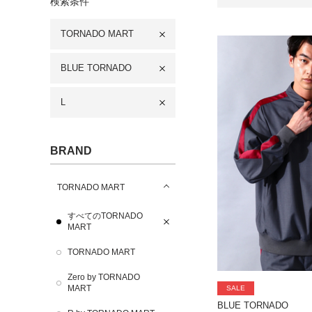
検索条件
TORNADO MART
BLUE TORNADO
L
BRAND
TORNADO MART
すべてのTORNADO
MART
TORNADO MART
Zero by TORNADO
MART
SALE
BLUE TORNADO