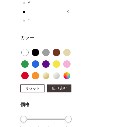
M
L
F
カラー
リセット
絞り込む
価格