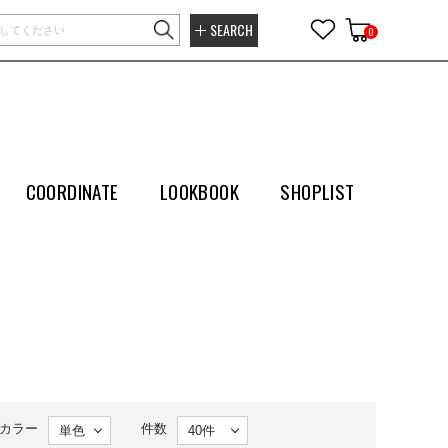
SEARCH
0
COORDINATE
LOOKBOOK
SHOPLIST
カラー
件数