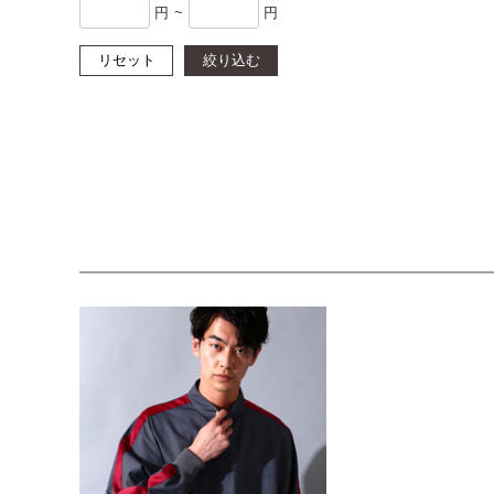
円
~
円
リセット
絞り込む