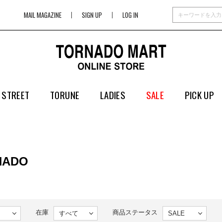
MAIL MAGAZINE
SIGN UP
LOG IN
 STREET
TORUNE
LADIES
SALE
PICK UP
NADO
在庫
商品ステータス