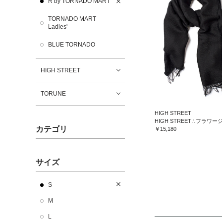
R by TORNADO MART
TORNADO MART
Ladies'
BLUE TORNADO
HIGH STREET
TORUNE
HIGH STREET
カテゴリ
￥15,180
サイズ
S
M
L