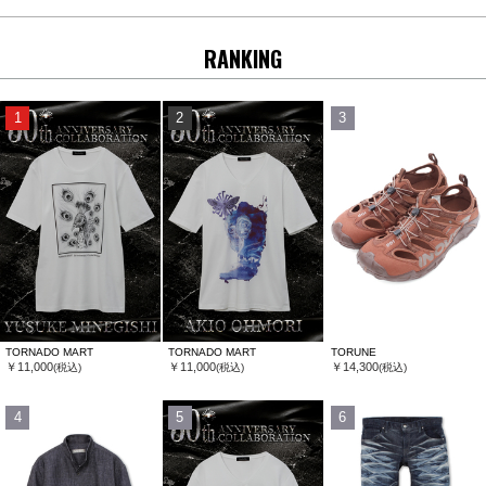
RANKING
1
2
3
TORNADO MART
TORNADO MART
TORUNE
￥11,000
￥11,000
￥14,300
(税込)
(税込)
(税込)
4
5
6