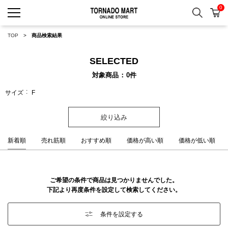
0
検索
カ
TORNADO MART ONLINE 
TOP
商品検索結果
SELECTED
対象商品
0
件
サイズ
F
絞り込み
新着順
売れ筋順
おすすめ順
価格が高い順
価格が低い順
ご希望の条件で商品は見つかりませんでした。
下記より再度条件を設定して検索してください。
条件を設定する