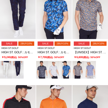
SALE
2BUY10%
SALE
2BUY10%
SALE
2BUY10%
HIGH ST.GOLF
HIGH ST.GOLF
HIGH ST.GOLF
HIGH ST. GOLF∴カモ柄ツイルストレッチ ベーシックスリムパンツ ＜AdE＞
HIGH ST. GOLF∴カモ柄ハニカム鹿の子ポロシャツ ＜AdE＞
【UNISEX】HIGH ST. GOLF∴フラワーパターンハイゲージ鹿の子ポロシャツ
￥9,240
￥7,700
￥6,600
(税込)
50%OFF
(税込)
50%OFF
(税込)
50%OFF