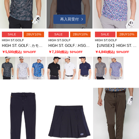
再入荷受付
SALE
2BUY10%
SALE
2BUY10%
SALE
2BUY10%
HIGH ST.GOLF
HIGH ST.GOLF
HIGH ST.GOLF
HIGH ST. GOLF∴カモ柄ハニカム鹿の子モックネックシャツ ＜AdE＞
HIGH ST. GOLF∴HSGロゴ鹿の子ポロシャツ ＜AdE＞
【UNISEX】HIGH ST. GOLF∴フラワーパターンハイゲージ鹿の子モックネックシャツ
￥5,500
￥7,150
￥4,840
(税込)
50%OFF
(税込)
50%OFF
(税込)
50%OFF