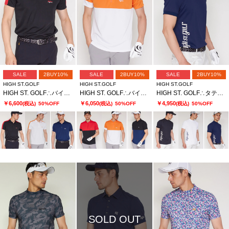
SALE
2BUY10%
SALE
2BUY10%
SALE
2BUY10%
HIGH ST.GOLF
HIGH ST.GOLF
HIGH ST.GOLF
HIGH ST. GOLF∴バイカラー 半袖ポロシャツ
HIGH ST. GOLF∴バイカラー 半袖スタンドハーフジップシャツ
HIGH ST. GOLF∴タテロゴバックハニカム モックネックシャツ ＜AdE＞
￥6,600
￥6,050
￥4,950
(税込)
50%OFF
(税込)
50%OFF
(税込)
50%OFF
SOLD OUT