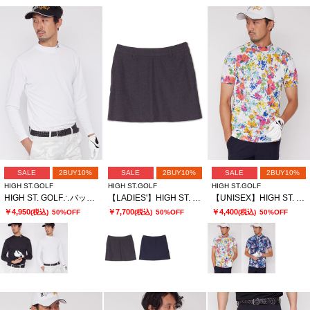
SALE
2BUY10%
SALE
2BUY10%
SALE
2BUY10%
HIGH ST.GOLF
HIGH ST.GOLF
HIGH ST.GOLF
HIGH ST. GOLF∴バックハニカム 長袖モックネックシャツ ＜AdE＞
【LADIES'】HIGH ST. GOLF∴グレンチェック2WAYストレッチバックプリーツスカート
【UNISEX】HIGH ST. GOLF∴マーガレットパターンハイゲージ鹿の子モックネックシャツ
￥4,950
￥7,700
￥4,400
(税込)
50%OFF
(税込)
50%OFF
(税込)
50%OFF