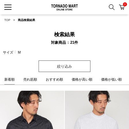
0
検索
カ
TORNADO MART ONLINE 
TOP
商品検索結果
検索結果
対象商品
21
件
サイズ
M
絞り込み
新着順
売れ筋順
おすすめ順
価格が高い順
価格が低い順