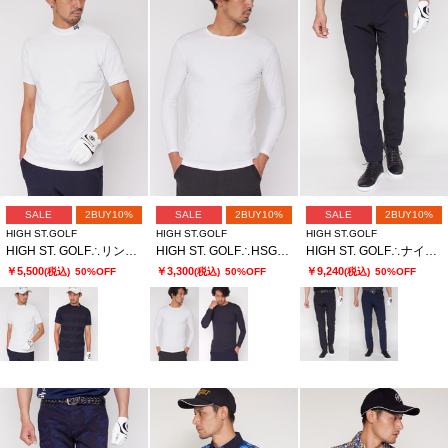
SALE
2BUY10%
SALE
2BUY10%
SALE
2BUY10%
HIGH ST.GOLF
HIGH ST.GOLF
HIGH ST.GOLF
HIGH ST. GOLF∴リンクスボーダーモックネックシャツ ＜AdE＞
HIGH ST. GOLF∴HSGロゴ クルーネックカットソー ＜AdE＞
HIGH ST. GOLF∴ナイロンツイル2WAYストレッチスリムパンツ ＜AdE＞
￥5,500
￥3,300
￥9,240
(税込)
50%OFF
(税込)
50%OFF
(税込)
50%OFF