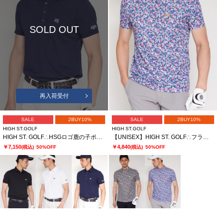
SOLD OUT
再入荷受付
SALE
2BUY10%
SALE
2BUY10%
HIGH ST.GOLF
HIGH ST.GOLF
HIGH ST. GOLF∴HSGロゴ鹿の子ポロシャツ ＜AdE＞
【UNISEX】HIGH ST. GOLF∴フラワーパターンハイゲージ鹿の子モックネックシャツ
￥7,150
￥4,840
(税込)
50%OFF
(税込)
50%OFF