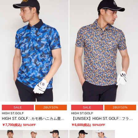
SALE
2BUY10%
SALE
2BUY10%
HIGH ST.GOLF
HIGH ST.GOLF
HIGH ST. GOLF∴カモ柄ハニカム鹿の子ポロシャツ ＜AdE＞
【UNISEX】HIGH ST. GOLF∴フラワーパターンハイゲージ鹿の子ポロシャツ
￥7,700
￥6,600
(税込)
50%OFF
(税込)
50%OFF