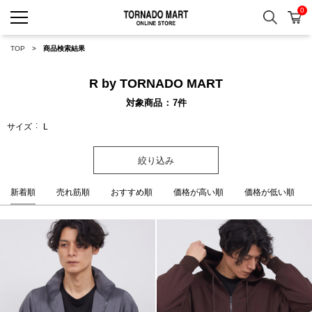
0
検索
カ
TORNADO MART ONLINE 
TOP
商品検索結果
R by TORNADO MART
対象商品
7
件
サイズ
L
絞り込み
新着順
売れ筋順
おすすめ順
価格が高い順
価格が低い順