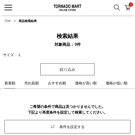
0
検索
カ
TORNADO MART ONLINE 
TOP
商品検索結果
検索結果
対象商品
0
件
サイズ
L
絞り込み
新着順
売れ筋順
おすすめ順
価格が高い順
価格が低い順
ご希望の条件で商品は見つかりませんでした。
下記より再度条件を設定して検索してください。
条件を設定する