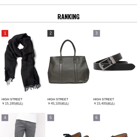
RANKING
1
2
3
HIGH STREET
HIGH STREET
HIGH STREET
￥15,180
￥45,100
￥15,400
(税込)
(税込)
(税込)
4
5
6