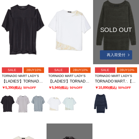
SOLD OUT
再入荷受付
SALE
2BUY10%
SALE
2BUY10%
SALE
2BUY10%
TORNADO MART LADY’S
TORNADO MART LADY’S
TORNADO MART LADY’S
【LADIES'】TORNADO MART∴ブライトスムーススリットオーバーTシャツ
【LADIES'】TORNADO MART∴シアーマーブル切り替えオーバーTシャツ
TORNADO MART∴【LADIES'】フェザーヤーンボートネックロングニット
￥5,390
￥5,940
￥10,890
(税込)
50%OFF
(税込)
50%OFF
(税込)
50%OFF