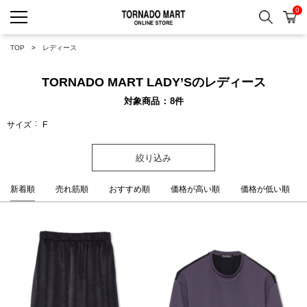
0
検索
カ
TORNADO MART ONLINE 
TOP
レディース
TORNADO MART LADY’Sのレディース
対象商品
8
件
サイズ
F
絞り込み
新着順
売れ筋順
おすすめ順
価格が高い順
価格が低い順