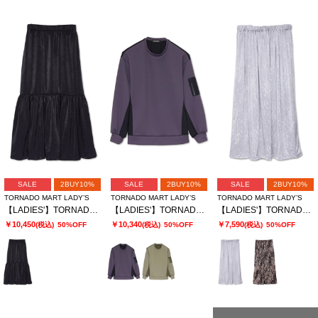
SALE
2BUY10%
SALE
2BUY10%
SALE
2BUY10%
TORNADO MART LADY’S
TORNADO MART LADY’S
TORNADO MART LADY’S
【LADIES'】TORNADO MART∴サテンティアードスカート
【LADIES'】TORNADO MART∴ダブルサテン切替プルオーバー
【LADIES'】TORNADO MART∴レオパードプリントイージースカート
￥10,450
￥10,340
￥7,590
(税込)
50%OFF
(税込)
50%OFF
(税込)
50%OFF