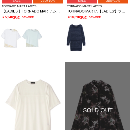
SALE
2BUY10%
SALE
2BUY10%
TORNADO MART LADY’S
TORNADO MART LADY’S
【LADIES'】TORNADO MART∴シアーマーブル切り替えオーバーTシャツ
TORNADO MART∴【LADIES'】フェザーヤーンボートネックロングニット
￥5,940
￥10,890
(税込)
50%OFF
(税込)
50%OFF
SOLD OUT