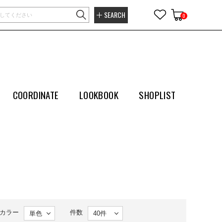
SEARCH
0
COORDINATE
LOOKBOOK
SHOPLIST
カラー
件数