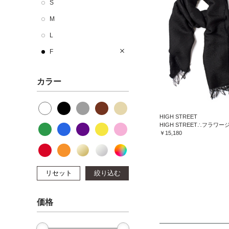
S
M
L
F
カラー
HIGH STREET
￥15,180
リセット
絞り込む
価格