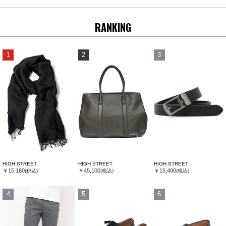
RANKING
1
2
3
HIGH STREET
HIGH STREET
HIGH STREET
￥15,180
￥45,100
￥15,400
(税込)
(税込)
(税込)
4
5
6