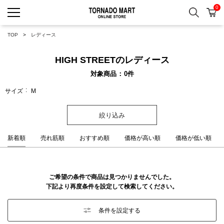
0
検索
カ
TORNADO MART ONLINE 
TOP
レディース
HIGH STREETのレディース
対象商品
0
件
サイズ
M
絞り込み
新着順
売れ筋順
おすすめ順
価格が高い順
価格が低い順
ご希望の条件で商品は見つかりませんでした。
下記より再度条件を設定して検索してください。
条件を設定する