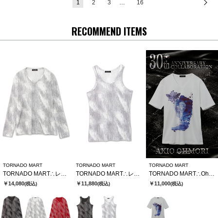
1
2
3
…
16
次
RECOMMEND ITEMS
TORNADO MART
TORNADO MART
TORNADO MART
TORNADO MART∴レゾナンスストライプテレコVネックカットソー
TORNADO MART∴レゾナンスストライプテレコタンクトップ
TORNADO MART∴Ohmori×TMコラボTシャツ
￥14,080
￥11,880
￥11,000
(税込)
(税込)
(税込)