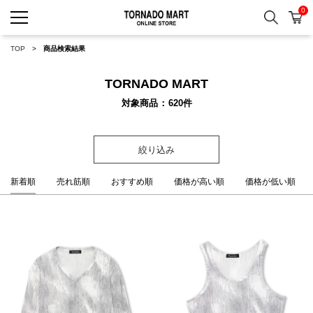
0
検索
カ
TORNADO MART ONLINE 
TOP
商品検索結果
TORNADO MART
対象商品
620
件
絞り込み
新着順
売れ筋順
おすすめ順
価格が高い順
価格が低い順