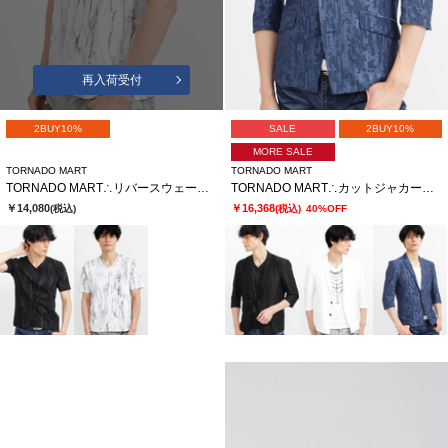
再入荷受付
2BUY10%
SALE
2BUY10%
MORE SALE
TORNADO MART
TORNADO MART
TORNADO MART∴リバースウェーブシームVネック半袖カットソー
TORNADO MART∴カットジャカード7分袖ジャケット
￥14,080
￥16,368
(税込)
(税込)
40%OFF