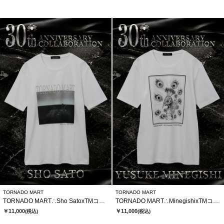
TORNADO MART
TORNADO MART
TORNADO MART∴Sho SatoxTMコラボTシャツ
TORNADO MART∴MinegishixTMコラボTシャツ
￥11,000
￥11,000
(税込)
(税込)