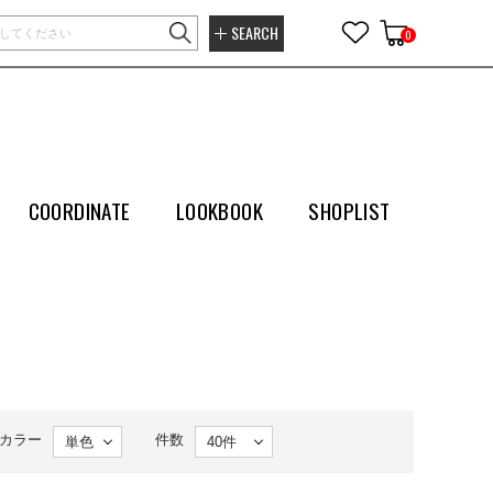
SEARCH
0
COORDINATE
LOOKBOOK
SHOPLIST
カラー
件数