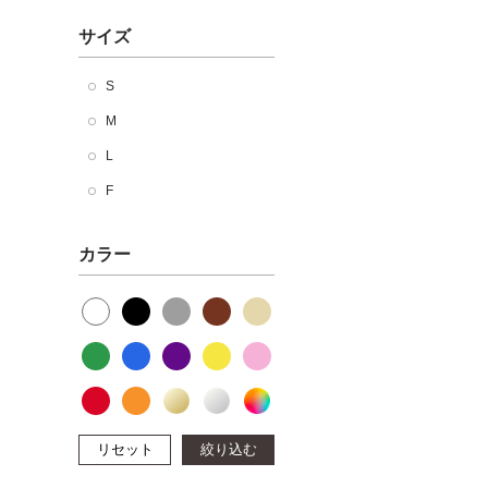
サイズ
S
M
L
F
カラー
リセット
絞り込む