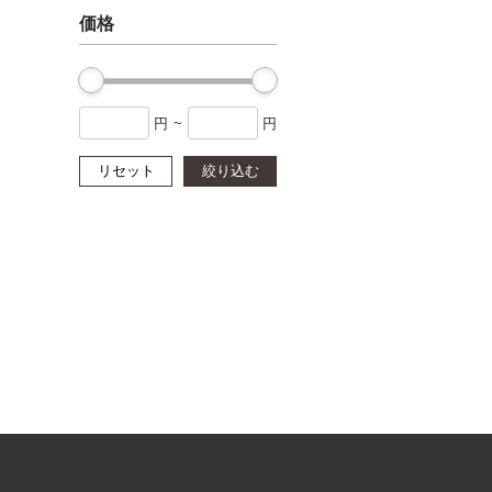
価格
円
~
円
リセット
絞り込む