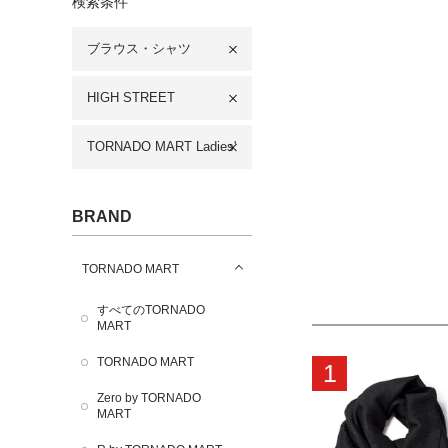
検索条件
ブラウス・シャツ
HIGH STREET
TORNADO MART Ladies'
BRAND
TORNADO MART
すべてのTORNADO
MART
TORNADO MART
1
Zero by TORNADO
MART