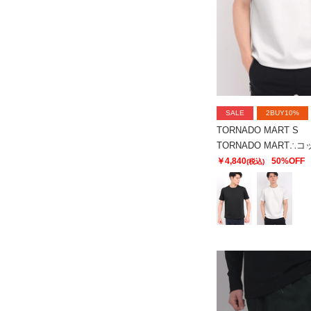
SALE
2BUY10%
TORNADO MART S
￥4,840
50%OFF
(税込)