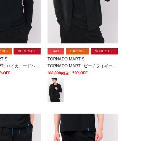
Y10%
MORE SALE
SALE
2BUY10%
MORE SALE
T S
TORNADO MART S
TORNADO MART∴ロイカコードハイストレッチクルーカットソー
TORNADO MART∴ピーチフォギーサテンオーバーシャツ
0%OFF
￥8,800
50%OFF
(税込)