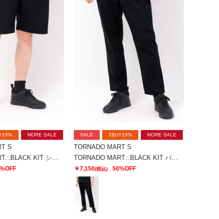
Y10%
MORE SALE
SALE
2BUY10%
MORE SALE
T S
TORNADO MART S
TORNADO MART∴BLACK KIT ショーツ
TORNADO MART∴BLACK KIT パンツ
0%OFF
￥7,150
50%OFF
(税込)