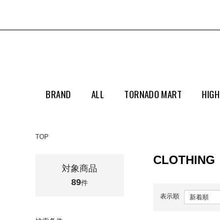
BRAND
ALL
TORNADO MART
HIGH
TOP
CLOTHING
対象商品
89
件
表示順