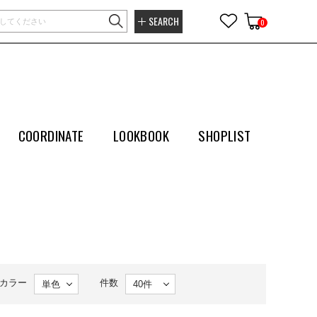
SEARCH
0
COORDINATE
LOOKBOOK
SHOPLIST
カラー
件数