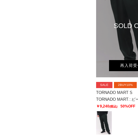
SOLD 
再入荷受
SALE
2BUY10%
TORNADO MART S
￥9,240
50%OFF
(税込)