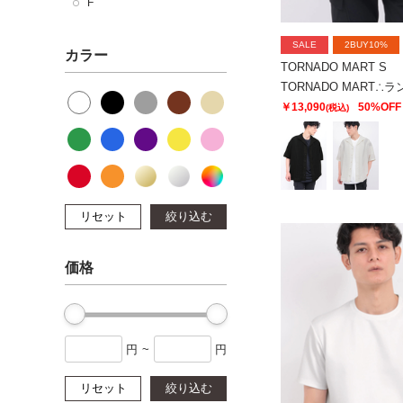
F
SALE
2BUY10%
カラー
TORNADO MART S
￥13,090
50%OFF
(税込)
リセット
絞り込む
価格
円
~
円
リセット
絞り込む