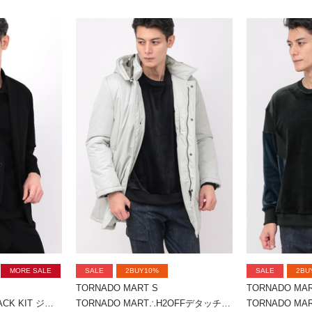
MORE SALE
SALE
2BUY10%
SALE
2BU
TORNADO MART S
TORNADO MAR
TORNADO MART∴BLACK KIT ジャケット
TORNADO MART∴H2OFFデタッチャブルパデッドコート