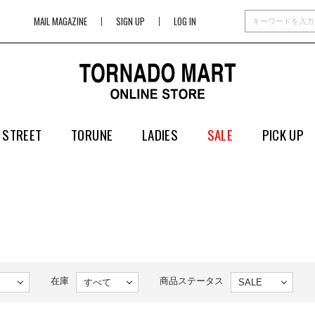
MAIL MAGAZINE
SIGN UP
LOG IN
 STREET
TORUNE
LADIES
SALE
PICK UP
在庫
商品ステータス