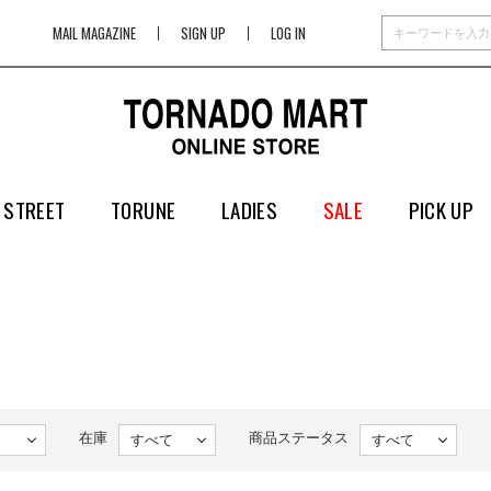
MAIL MAGAZINE
SIGN UP
LOG IN
 STREET
TORUNE
LADIES
SALE
PICK UP
在庫
商品ステータス