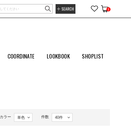
SEARCH
0
COORDINATE
LOOKBOOK
SHOPLIST
カラー
件数