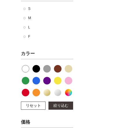
S
M
L
F
カラー
リセット
絞り込む
価格