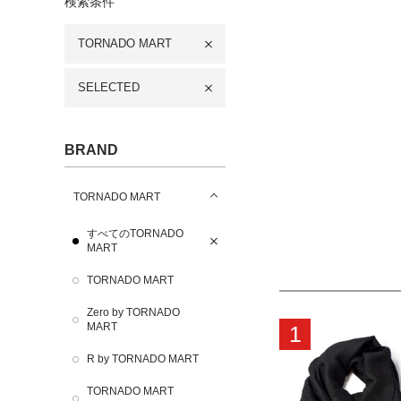
検索条件
TORNADO MART
SELECTED
BRAND
TORNADO MART
すべてのTORNADO
MART
TORNADO MART
Zero by TORNADO
MART
1
R by TORNADO MART
TORNADO MART